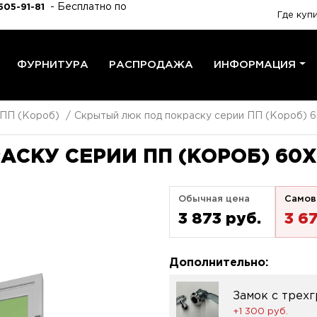
- Бесплатно по
505-91-81
Где куп
ФУРНИТУРА
РАСПРОДАЖА
ИНФОРМАЦИЯ
 ПП (Короб)
Скрытый люк под покраску серии ПП (Короб) 
СКУ СЕРИИ ПП (КОРОБ) 60X
Обычная цена
Самов
3 873 pуб.
3 6
Дополнительно:
Замок с трех
+1 300 pуб.