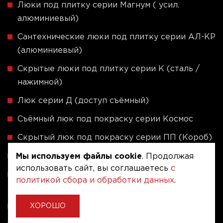
Люки под плитку серии Магнум ( усил.
алюминиевый)
Сантехнические люки под плитку серии АЛ-КР
(алюминиевый)
Скрытые люки под плитку серии K (сталь /
нажимной)
Люк серии Д (доступ съёмный)
Съёмный люк под покраску серии Космос
Скрытый люк под покраску серии ПП (Короб)
Люки под покраску и оклейку обоями серии У
Мы используем файлы cookie
. Продолжая
использовать сайт, вы соглашаетесь
с
Скрытые люки под плитку - Серия ЛПВК
политикой сбора и обработки данных
.
(Купе)
Ревизионные люки серии A (сталь / присоска)
ХОРОШО