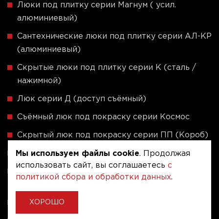
Люки под плитку серии Магнум ( усил.
алюминиевый)
Сантехнические люки под плитку серии АЛ-КР
(алюминиевый)
Скрытые люки под плитку серии K (сталь /
нажимной)
Люк серии Д (доступ съёмный)
Съёмный люк под покраску серии Космос
Скрытый люк под покраску серии ПП (Короб)
Люки под покраску и оклейку обоями серии У
Мы используем файлы cookie
. Продолжая
использовать сайт, вы соглашаетесь
с
Скрытые люки под плитку - Серия ЛПВК
политикой сбора и обработки данных
.
(Купе)
Ревизионные люки серии A (сталь / присоска)
ХОРОШО