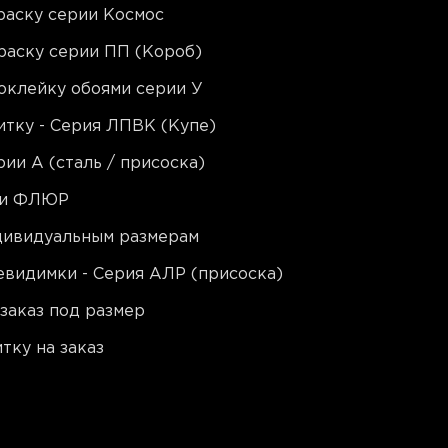
раску серии Космос
раску серии ПП (Короб)
оклейку обоями серии У
тку - Серия ЛПВК (Купе)
ии A (сталь / присоска)
ии ФЛЮР
ндивидуальным размерам
видимки - Серия АЛР (присоска)
заказ под размер
тку на заказ