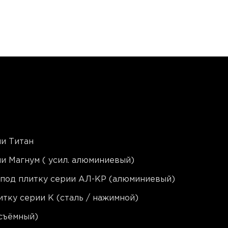
и Титан
и Магнум ( усил. алюминиевый)
 под плитку серии АЛ-КР (алюминиевый)
тку серии K (сталь / нажимной)
съёмный)