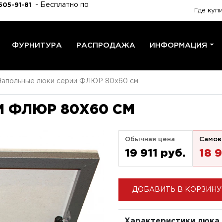
- Бесплатно по
505-91-81
Где куп
ФУРНИТУРА
РАСПРОДАЖА
ИНФОРМАЦИЯ
Напольные люки серии ФЛЮР 80x60 см
 ФЛЮР 80X60 СМ
Обычная цена
Самов
19 911 pуб.
18 9
ДОБАВИТЬ В КОРЗИНУ
Характеристики люка