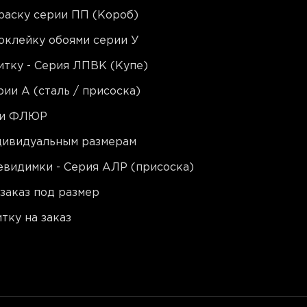
раску серии ПП (Короб)
оклейку обоями серии У
тку - Серия ЛПВК (Купе)
ии A (сталь / присоска)
ии ФЛЮР
ндивидуальным размерам
видимки - Серия АЛР (присоска)
заказ под размер
тку на заказ