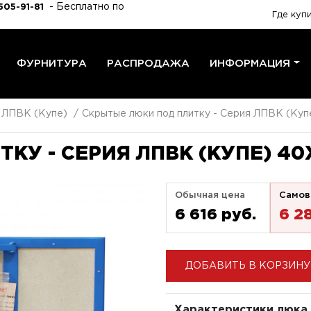
- Бесплатно по
505-91-81
Где куп
ФУРНИТУРА
РАСПРОДАЖА
ИНФОРМАЦИЯ
я ЛПВК (Купе)
Скрытые люки под плитку - Серия ЛПВК (Куп
КУ - СЕРИЯ ЛПВК (КУПЕ) 40
Обычная цена
Самов
6 616 pуб.
6 2
ДОБАВИТЬ В КОРЗИНУ
Характеристики люка