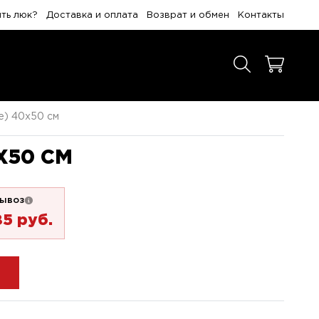
ить люк?
Доставка и оплата
Возврат и обмен
Контакты
е) 40x50 см
X50 СМ
ывоз
85 pуб.