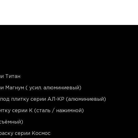
и Титан
и Магнум ( усил. алюминиевый)
 под плитку серии АЛ-КР (алюминиевый)
тку серии K (сталь / нажимной)
съёмный)
раску серии Космос