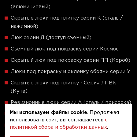
(алюминиевый)
Скрытые люки под плитку серии K (сталь /
нажимной)
Люк серии Д (доступ съёмный)
Съёмный люк под покраску серии Космос
Скрытый люк под покраску серии ПП (Короб)
Люки под покраску и оклейку обоями серии У
Скрытые люки под плитку - Серия ЛПВК
(Купе)
Ревизионные люки серии A (сталь / присоска)
Мы используем файлы cookie
. Продолжая
Напольные люки серии ФЛЮР
использовать сайт, вы соглашаетесь
с
Рассчитать люк по индивидуальным размерам
политикой сбора и обработки данных
.
Алюминиевые люки невидимки - Серия АЛР