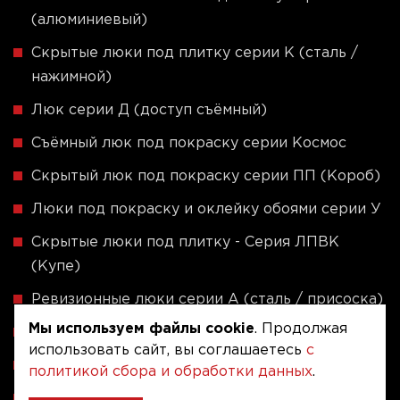
(алюминиевый)
Скрытые люки под плитку серии K (сталь /
нажимной)
Люк серии Д (доступ съёмный)
Съёмный люк под покраску серии Космос
Скрытый люк под покраску серии ПП (Короб)
Люки под покраску и оклейку обоями серии У
Скрытые люки под плитку - Серия ЛПВК
(Купе)
Ревизионные люки серии A (сталь / присоска)
Мы используем файлы cookie
. Продолжая
Напольные люки серии ФЛЮР
использовать сайт, вы соглашаетесь
с
Рассчитать люк по индивидуальным размерам
политикой сбора и обработки данных
.
Алюминиевые люки невидимки - Серия АЛР