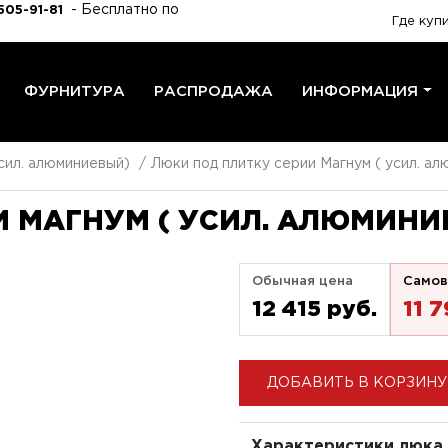
- Бесплатно по
505-91-81
Где куп
ФУРНИТУРА
РАСПРОДАЖА
ИНФОРМАЦИЯ
сил. алюминиевый)
Люки под плитку серии Магнум ( усил. а
 МАГНУМ ( УСИЛ. АЛЮМИНИ
Обычная цена
Самов
12 415 pуб.
11 
ДОБАВИТЬ В КОРЗИНУ
Характеристики люка