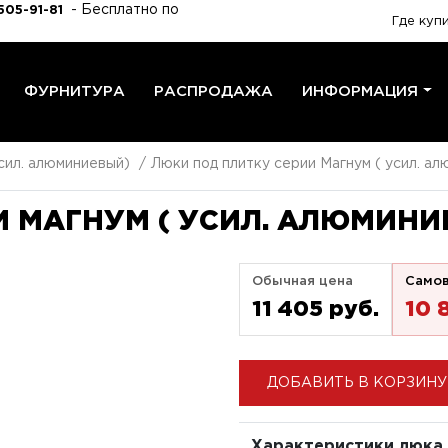
- Бесплатно по
505-91-81
Где куп
ФУРНИТУРА
РАСПРОДАЖА
ИНФОРМАЦИЯ
сил. алюминиевый)
Люки под плитку серии Магнум ( усил. а
 МАГНУМ ( УСИЛ. АЛЮМИНИ
Обычная цена
Само
11 405 pуб.
10 
ДОБАВИТЬ В КОРЗИНУ
Характеристики люка