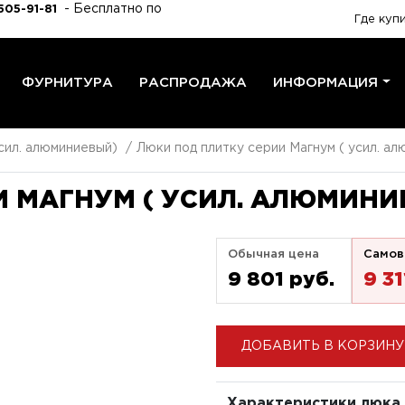
- Бесплатно по
505-91-81
Где куп
ФУРНИТУРА
РАСПРОДАЖА
ИНФОРМАЦИЯ
сил. алюминиевый)
Люки под плитку серии Магнум ( усил. а
 МАГНУМ ( УСИЛ. АЛЮМИНИ
Обычная цена
Самов
9 801 pуб.
9 31
ДОБАВИТЬ В КОРЗИНУ
Характеристики люка