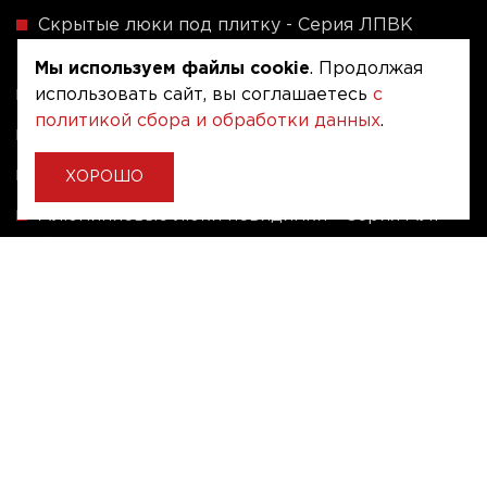
Скрытые люки под плитку - Серия ЛПВК
(Купе)
Мы используем файлы cookie
. Продолжая
Ревизионные люки серии A (сталь / присоска)
использовать сайт, вы соглашаетесь
с
политикой сбора и обработки данных
.
Напольные люки серии ФЛЮР
Рассчитать люк по индивидуальным размерам
ХОРОШО
Алюминиевые люки невидимки - Серия АЛР
(присоска)
Ревизионные люки на заказ под размер
Угловые люки под плитку на заказ
Copyright © 2020 - 2026. Люкер, ревизионные