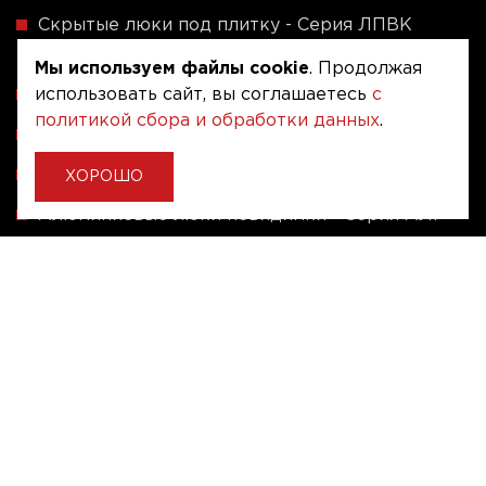
Скрытые люки под плитку - Серия ЛПВК
(Купе)
Мы используем файлы cookie
. Продолжая
Ревизионные люки серии A (сталь / присоска)
использовать сайт, вы соглашаетесь
с
политикой сбора и обработки данных
.
Напольные люки серии ФЛЮР
Рассчитать люк по индивидуальным размерам
ХОРОШО
Алюминиевые люки невидимки - Серия АЛР
(присоска)
Ревизионные люки на заказ под размер
Угловые люки под плитку на заказ
Copyright © 2020 - 2026. Люкер, ревизионные