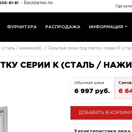
- Бесплатно по
505-91-81
Где куп
ФУРНИТУРА
РАСПРОДАЖА
ИНФОРМАЦИЯ
 (сталь / нажимной)
Скрытые люки под плитку серии K (ста
КУ СЕРИИ K (СТАЛЬ / НАЖИ
Обычная цена
Самов
6 997 pуб.
6 6
ДОБАВИТЬ В КОРЗИНУ
Характеристики люка