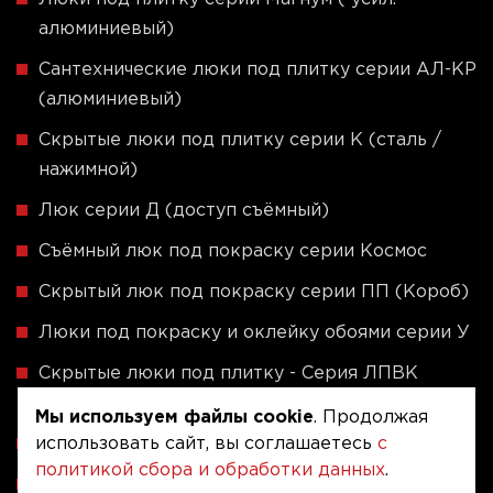
алюминиевый)
Сантехнические люки под плитку серии АЛ-КР
(алюминиевый)
Скрытые люки под плитку серии K (сталь /
нажимной)
Люк серии Д (доступ съёмный)
Съёмный люк под покраску серии Космос
Скрытый люк под покраску серии ПП (Короб)
Люки под покраску и оклейку обоями серии У
Скрытые люки под плитку - Серия ЛПВК
(Купе)
Мы используем файлы cookie
. Продолжая
использовать сайт, вы соглашаетесь
с
Ревизионные люки серии A (сталь / присоска)
политикой сбора и обработки данных
.
Напольные люки серии ФЛЮР